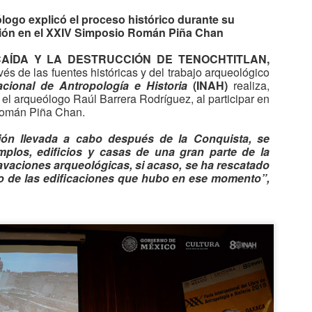
ólogo explicó el proceso histórico durante su
ción en el XXIV Simposio Román Piña Chan
A-BAK´2020: AGRIA
A-BAK´2020:
APR
APR
9
9
POLÉMICA
ASTRONAUTAS Y
CAÍDA Y LA DESTRUCCIÓN DE TENOCHTITLAN,
CIENTÍFICA
CIENTÍFICOS
vés de las fuentes históricas y del trabajo arqueológico
EXPLICARÁN
POR CULPA DE LA MATERIA
Nacional de Antropología e Historia
(INAH)
realiza,
OSCURA
 el arqueólogo Raúl Barrera Rodríguez, al participar en
CÓMO ADAPTARSE AL
Román Piña Chan.
CONFINAMIENTO ANTE CRISIS
***Dos equipos de investigadores
DE COVID-19
llegan a conclusiones opuestas
ión llevada a cabo después de la Conquista, se
sobre su existencia, basándose
mplos, edificios y casas de una gran parte de la
A-BAK´2020: LAS MARCAS DEL SOL SOBRE
PR
***La Agencia Espacial Europea
en los mismos datos
avaciones arqueológicas, si acaso, se ha rescatado
2
transmitirá un programa a través
EDIFICIOS PREHISPÁNICOS
to de las edificaciones que hubo en ese momento”,
de YouTube que contará con
ICIERON VISIBLE EL TIEMPO Y EL MOMENTO DE SEMBRAR
Desde hace décadas, astrofísicos
conexiones remotas con
de todo el mundo tratan sin
astronautas e invitados de todo el
s observatorios eran una especie de oráculo y templo porque el
descanso de encontrar MATERIA
mundo.
gistro del movimiento de los astros expresaba la voluntad divina.
OSCURA, esa extraña sustancia
oto: Mauricio Marat. INAH.
que permea las galaxias y sin la
La Agencia Espacial Europea
que éstas no podrían mantener
(ESA, por sus siglas en inglés)
íntegras sus estructuras.
transmitirá, el próximo jueves 26,
en su canal de YouTube
#SpaceConnectsUs, un video
A-BAK´2020: REALIZAN 'LIMPIEZA PROFUNDA'
PR
donde astronautas, artistas y