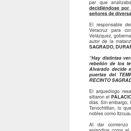
e
par que analiza
M
P
decidiéndose por 
de
señores de diversa
da
P
d
El responsable d
**
Veracruz para co
c
Velázquez, goberna
autor de la matan
A
SAGRADO, DURAN
c
s
“Hay distintas ver
c
rebelión de los t
Alvarado decide 
M
puertas del TEM
RECINTO SAGRAD
Y
El arqueólogo resa
R
sitiaron el
PALACI
-
días. Sin embargo, 
Tenochtitlan, lo q
*
nobles como Itzcuauh
re
Al dar comienzo l
I
episodios como el