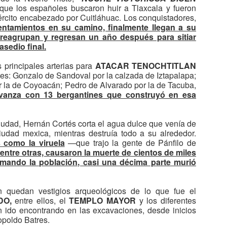
ntra la lacra del coronavirus. Se trabaja en buscar tratamientos
 que los españoles buscaron huir a Tlaxcala y fueron
A-BAK´2020: CHANDRA ASESTA UN GOLPE
AR
tivirales, en vacunas y en conocer en profundidad la arquitectura del
jército encabezado por Cuitláhuac. Los conquistadores,
24
A LA TEORÍA DEL TODO
rus.
rentamientos en su camino, finalmente llegan a su
reagrupan y regresan un año después para sitiar
mágenes de Chandra del cúmulo de Perseo - NASA / CXC / Univ. De
asedio final.
mbridge / C. Reynolds et al.
 principales arterias para
ATACAR TENOCHTITLAN
*El observatorio espacial no ha sido capaz de encontrar en el cúmulo
tes: Gonzalo de Sandoval por la calzada de Iztapalapa;
 Perseo una partícula propuesta por las teorías unificadoras
or la de Coyoacán; Pedro de Alvarado por la de Tacuba,
avanza con 13 bergantines que construyó en esa
NA DE LAS IDEAS MÁS ANHELADAS (y discutidas) de la física es
 posibilidad de que todas las fuerzas, partículas e interacciones
onocidas puedan conectarse en un mismo marco teórico.
ciudad, Hernán Cortés corta el agua dulce que venía de
A-BAK´ 2020: ABORDAN MITOS SOBRE LOS
AR
iudad mexica, mientras destruía todo a su alrededor.
24
FENÓMENOS “EQUINOCCIALES”
 como la viruela
—que trajo la gente de Pánfilo de
N LAS PIRÁMIDES DE MÉXICO
, entre otras, causaron la muerte de cientos de miles
zmando la población, casi una décima parte murió
otihuacan cierra la visita pública los días 21 y 22 de marzo. Foto:
NAH.
n quedan vestigios arqueológicos de lo que fue el
** Los investigadores Pedro Francisco Sánchez e Iván Šprajc
DO,
entre ellos, el
TEMPLO MAYOR
y los diferentes
terminaron las orientaciones de más de 500 estructuras en 206 sitios
n ido encontrando en las excavaciones, desde inicios
rqueológicos de México
opoldo Batres.