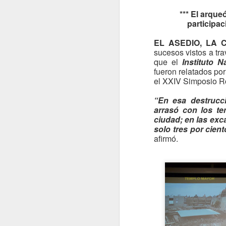
*** El arque
participa
A-BAK´2020: LOS 5
APR
9
ENIGMAS DEL
EL ASEDIO, LA 
CORONAVIRUS
sucesos vistos a tra
QUE AÚN NO DESCIFRA LA
que el
Instituto 
CIENCIA
fueron relatados por
el XXIV Simposio 
***Se ha establecido que el
coronavirus se transmite por
“En esa destrucc
contacto físico y por vía
arrasó con los te
A
respiratoria. Foto: Reuters
ciudad; en las exc
solo tres por cien
H
CIUDAD DE MÉXICO.- Vigilado e
afirmó.
investigado por científicos de todo
Lo
el mundo, el nuevo coronavirus
re
sigue planteando MUCHAS
F
INCÓGNITAS tres meses
después de su aparición en China.
¿POR QUÉ ES BENIGNO PARA
UNOS Y GRAVÍSIMO PARA
OTROS?
A