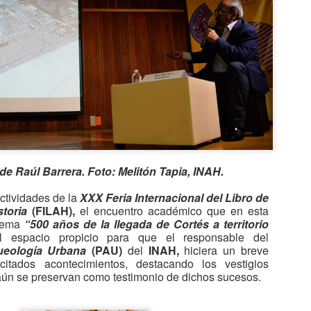
2
científicos narrarán como
EN PIRÁMIDES DE EGIPTO POR CORONAVIRUS
adaptarse al confinamiento por la
actual PANDEMIA DE
**Trabajadores del Ministerio de Turismo y Antigüedades comenzaron a
CORONAVIRUS.
terilizar y desinfectar el sitio arqueológico para evitar la propagación
e COVID-19.
rabajadores del MINISTERIO DE TURISMO Y ANTIGÜEDADES DE
IPTO comenzaron este miércoles a esterilizar y desinfectar el sitio
rqueológico de las PIRÁMIDES DE GIZA en Egipto, consideradas
trimonio de la Humanidad por la Unesco, para evitar la propagación
l coronavirus.
A-BAK´2020: LAS MOLÉCULAS ORGÁNICAS
AR
30
e Raúl Barrera. Foto: Melitón Tapia, INAH.
HALLADAS EN MARTE
ODRÍAN SER DE ORIGEN BIOLÓGICO
ctividades de la
XXX Feria Internacional del Libro de
storia
(FILAH),
el encuentro académico que en esta
 planeta Marte - Archivo
 tema
“500 años de la llegada de Cortés a territorio
 espacio propicio para que el responsable del
*Nuevos análisis acercan el momento de encontrar vida en el Planeta
ueología Urbana
(PAU)
del
INAH,
hiciera un breve
ojo
citados acontecimientos, destacando los vestigios
ún se preservan como testimonio de dichos sucesos.
n nuevo análisis de las MOLÉCULAS ORGÁNICAS encontradas en el
seco cráter Gale, en Marte, podrían ser de origen biológico. Si fuera
í, se habría dado un paso de gigante en la búsqueda de vida en el