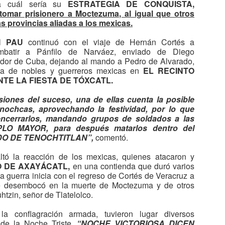
uropeo de física que alberga EL MAYOR COLISIONADOR DE
ba cuál sería su
ESTRATEGIA DE CONQUISTA,
A-BAK´2020: LO QUE LAS GALLINAS NOS
AR
ARTÍCULAS DEL MUNDO, los científicos del experimento LHCb, uno
tomar prisionero a Moctezuma, al igual que otros
30
PUEDEN ENSEÑAR
 los cuatro principales del complejo, presentó un nuevo análisis de
s provincias aliadas a los mexicas.
tos que revela, por segunda vez en poco tiempo, una inexplicable
ARA VENCER AL CORONAVIRUS
iscrepa
el
PAU
continuó con el viaje de Hernán Cortés a
*En sanidad animal, la familia de los coronavirus es una vieja
mbatir a Pánfilo de Narváez, enviado de Diego
onocida
dor de Cuba, dejando al mando a Pedro de Alvarado,
za de nobles y guerreros mexicas en
EL RECINTO
lgunas personas escucharon el nombre “coronavirus” por primera vez
TE LA FIESTA DE TÓXCATL.
on la aparición del SARS en 2002 o del MERS en 2012. La mayoría
olo lo ha conocido recientemente, con la emergencia de COVID-19,
siones del suceso, una de ellas cuenta la posible
uyo causante se llama SARS-CoV-2.
enochcas, aprovechando la festividad, por lo que
encerrarlos, mandando grupos de soldados a las
A-BAK´2020: LOS FÍSICOS SE SUMAN A LA
AR
PLO MAYOR, para después matarlos dentro del
24
GUERRA CONTRA EL CORONAVIRUS
O DE TENOCHTITLAN”,
comentó.
 COMPROBARÁN SI MORIRÁ EN VERANO
ltó la reacción de los mexicas, quienes atacaron y
epresentación del exterior del SARS-CoV-2, causante de la COVID-19
O DE AXAYÁCATL,
en una contienda que duró varios
 CDC
la guerra inicia con el regreso de Cortés de Veracruz a
ue desembocó en la muerte de Moctezuma y de otros
**Construirán nanopartículas que forman este patógeno para ver cómo
tzin, señor de Tlatelolco.
accionarán al calor, a la humedad y al frío
a conflagración armada, tuvieron lugar diversos
nvestigadores de todo el mundo están luchando a marchas forzadas
 de la Noche Triste,
“NOCHE VICTORIOSA DICEN